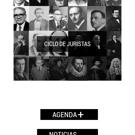
especial mirada en la actuación particular
de cada juez en el cierre y efectividad de
todo el sistema.
CICLO DE JURISTAS
Este Ciclo tiene por objetivo mostrar el rol
que los juristas chilenos y extranjeros han
cumplido en sus respectivas sociedades,
no solamente en un diálogo
+
AGENDA
constitucional sino ante cada cuerpo
normativo relevante para la convivencia.
NOTICIAS