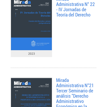
Administrativa N° 22
- IV Jornadas de
Teoría del Derecho
2023
Mirada
Administrativa N°21
Tercer Seminario de
análisis “Derecho
Administrativo
Económico en la