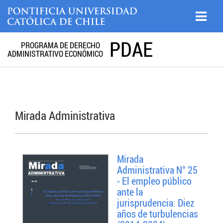
PDAE
PROGRAMA DE DERECHO
ADMINISTRATIVO ECONÓMICO
Mirada Administrativa
Mirada
Administrativa N° 25
- El empleo público
ante la
jurisprudencia: Diez
años de turbulencias