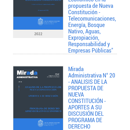
propuesta de Nueva
Constitución -
Telecomunicaciones,
Energía, Bosque
Nativo, Aguas,
2022
Expropiación,
Responsabilidad y
Empresas Públicas"
Mirada
Administrativa N° 20
- ANALISIS DE LA
PROPUESTA DE
NUEVA
CONSTITUCIÓN -
APORTES A SU
DISCUSIÓN DEL
PROGRAMA DE
DERECHO