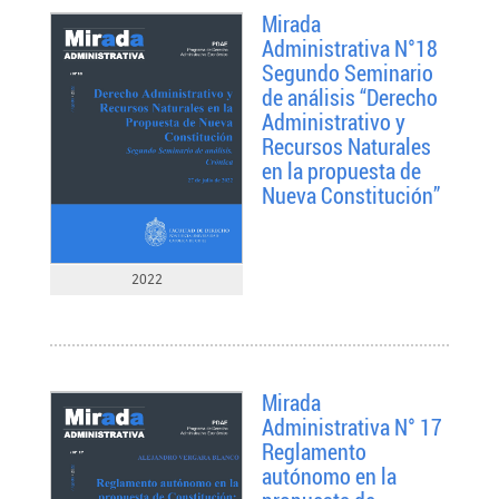
Mirada
Administrativa N°18
Segundo Seminario
de análisis “Derecho
Administrativo y
Recursos Naturales
en la propuesta de
Nueva Constitución”
2022
Mirada
Administrativa N° 17
Reglamento
autónomo en la